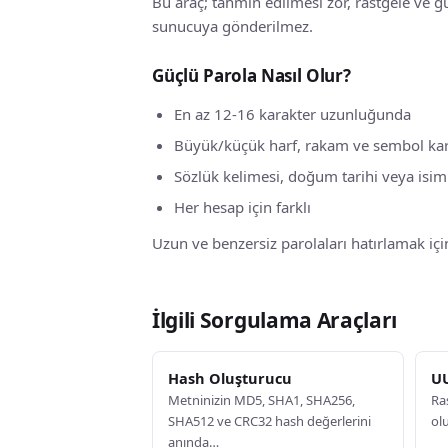
Bu araç; tahmin edilmesi zor, rastgele ve güv
sunucuya gönderilmez.
Güçlü Parola Nasıl Olur?
En az 12-16 karakter uzunluğunda
Büyük/küçük harf, rakam ve sembol kar
Sözlük kelimesi, doğum tarihi veya isi
Her hesap için farklı
Uzun ve benzersiz parolaları hatırlamak için
İlgili Sorgulama Araçları
Hash Oluşturucu
UU
Metninizin MD5, SHA1, SHA256,
Ra
SHA512 ve CRC32 hash değerlerini
olu
anında…