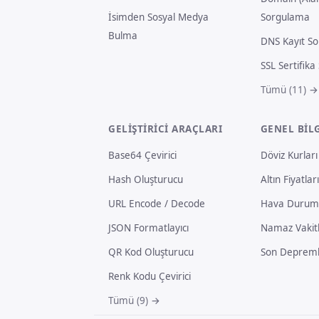
İsimden Sosyal Medya
Sorgulama
Bulma
DNS Kayıt S
SSL Sertifik
Tümü (11) →
GELIŞTIRICI ARAÇLARI
GENEL BIL
Base64 Çevirici
Döviz Kurları 
Hash Oluşturucu
Altın Fiyatları
URL Encode / Decode
Hava Durumu
JSON Formatlayıcı
Namaz Vakitle
QR Kod Oluşturucu
Son Depreml
Renk Kodu Çevirici
Tümü (9) →