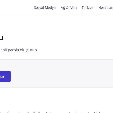
Sosyal Medya
Ağ & Alan
Türkiye
Hesapla
u
venli parola oluşturun.
tur