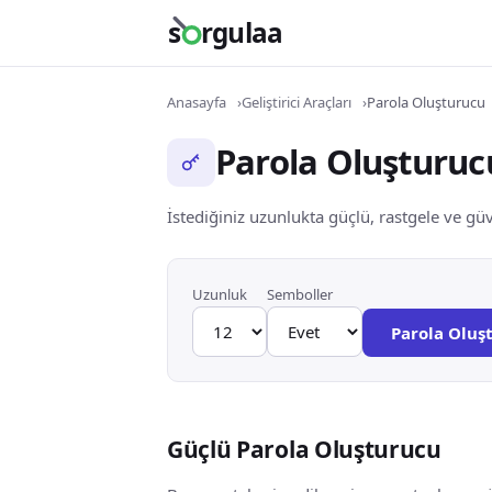
s
rgulaa
Anasayfa
Geliştirici Araçları
Parola Oluşturucu
Parola Oluşturuc
İstediğiniz uzunlukta güçlü, rastgele ve gü
Uzunluk
Semboller
Parola Oluş
Güçlü Parola Oluşturucu