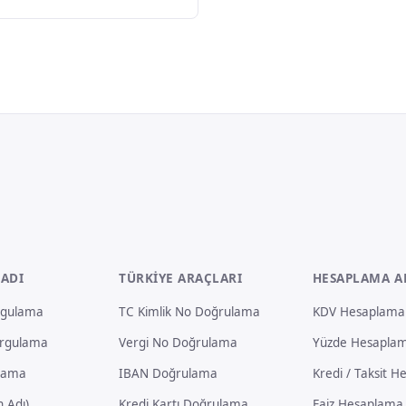
 ADI
TÜRKIYE ARAÇLARI
HESAPLAMA A
rgulama
TC Kimlik No Doğrulama
KDV Hesaplama
orgulama
Vergi No Doğrulama
Yüzde Hesapla
lama
IBAN Doğrulama
Kredi / Taksit 
 Adı)
Kredi Kartı Doğrulama
Faiz Hesaplama