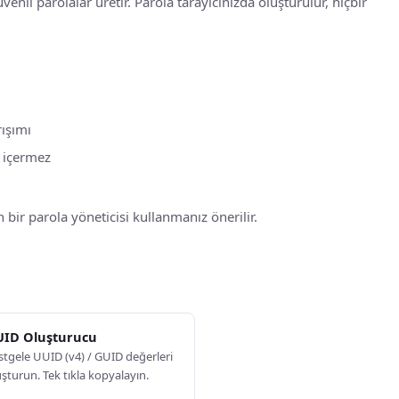
enli parolalar üretir. Parola tarayıcınızda oluşturulur, hiçbir
ışımı
m içermez
 bir parola yöneticisi kullanmanız önerilir.
ID Oluşturucu
stgele UUID (v4) / GUID değerleri
şturun. Tek tıkla kopyalayın.